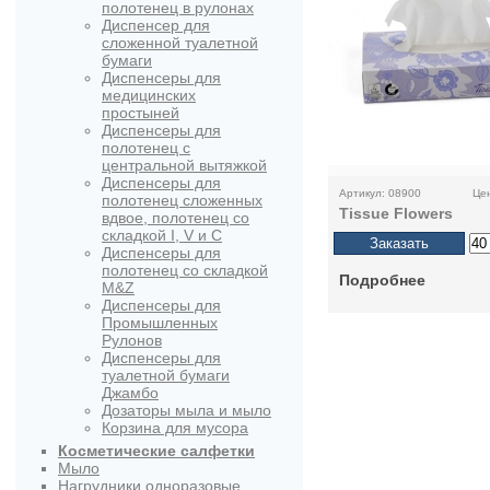
полотенец в рулонах
Диспенсер для
сложенной туалетной
бумаги
Диспенсеры для
медицинских
простыней
Диспенсеры для
полотенец с
центральной вытяжкой
Диспенсеры для
Артикул: 08900
Цен
полотенец сложенных
Tissue Flowers
вдвое, полотенец со
складкой I, V и C
Диспенсеры для
полотенец со складкой
Подробнее
M&Z
Диспенсеры для
Промышленных
Рулонов
Диспенсеры для
туалетной бумаги
Джамбо
Дозаторы мыла и мыло
Корзина для мусора
Косметические салфетки
Мыло
Нагрудники одноразовые