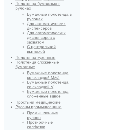
Полотенца бумажные в
рулонах
Бумажные полотенца в
рулонах
Для автоматических
диспенсеров
Для автоматических
диспенсеров с
захватом
С центральной
вытяжкой
Полотенца кухонные
Полотенца сложенные
бумажные
Бумажные полотенца
со складкой M&Z
Бумажные полотенца
со складкой V
Бумажные полотенца,
сложенные вдвое
Простыни медицинские
Рулоны промышленные
Промышленные
рулоны
Протирочные
салфетки