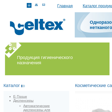
Главная
Каталог продук
Одноразо
нетканог
Продукция гигиенического
назначения
Каталог
Косметические с
E-Tissue
Диспенсеры
Автоматические
диспенсеры для